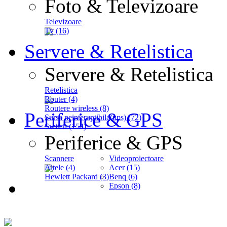
Foto & Televizoare
Televizoare
Tv (16)
Servere & Retelistica
Servere & Retelistica
Retelistica
Router (4)
Routere wireless (8)
Periferice & GPS
Sursa neinteruptibila(ups) (72)
Switch (154)
Periferice & GPS
Scannere
Videoproiectoare
Altele (4)
Acer (15)
Hewlett Packard (3)
Benq (6)
Epson (8)