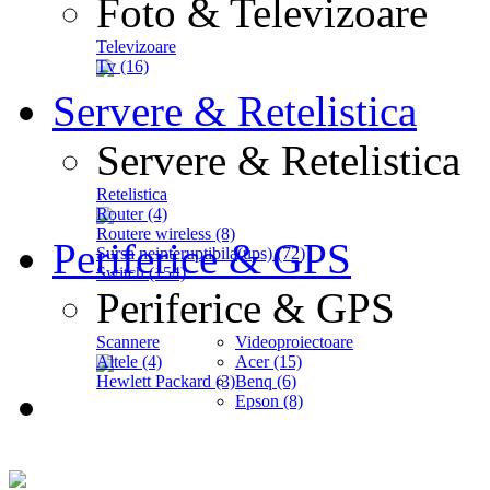
Foto & Televizoare
Televizoare
Tv (16)
Servere & Retelistica
Servere & Retelistica
Retelistica
Router (4)
Routere wireless (8)
Periferice & GPS
Sursa neinteruptibila(ups) (72)
Switch (154)
Periferice & GPS
Scannere
Videoproiectoare
Altele (4)
Acer (15)
Hewlett Packard (3)
Benq (6)
Epson (8)