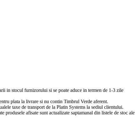
arii in stocul furnizorului si se poate aduce in termen de 1-3 zile
pentru plata la livrare si nu contin Timbrul Verde aferent.
ualele taxe de transport de la Platin Systems la sediul clientului.
te produsele afisate sunt actualizate saptamanal din listele de stoc ale