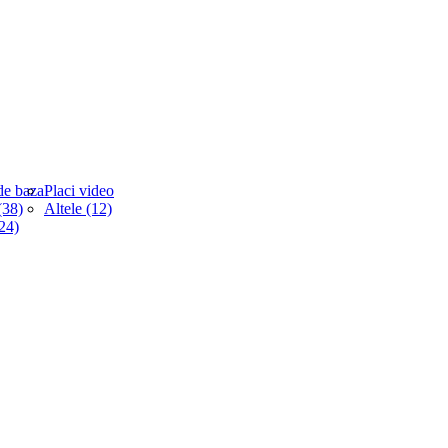
de baza
Placi video
38)
Altele (12)
(24)