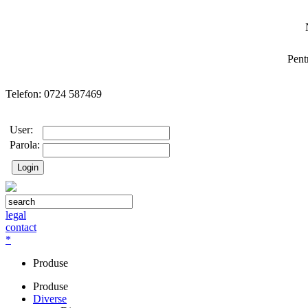
Pent
Telefon: 0724 587469
User:
Parola:
legal
contact
*
Produse
Produse
Diverse