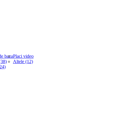
de baza
Placi video
38)
Altele (12)
(24)