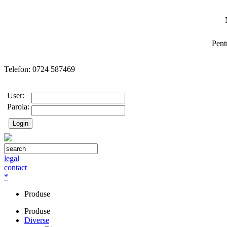
Pent
Telefon: 0724 587469
User:
Parola:
legal
contact
*
Produse
Produse
Diverse