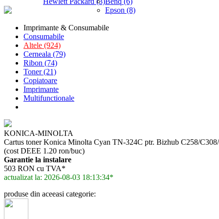
Hewlett Packard (3)
Benq (6)
Epson (8)
Imprimante & Consumabile
Consumabile
Altele (924)
Cerneala (79)
Ribon (74)
Toner (21)
Copiatoare
Imprimante
Multifunctionale
KONICA-MINOLTA
Cartus toner Konica Minolta Cyan TN-324C ptr. Bizhub C258/C
(cost DEEE 1.20 ron/buc)
Garantie la instalare
503 RON cu TVA*
actualizat la: 2026-08-03 18:13:34*
produse din aceeasi categorie: