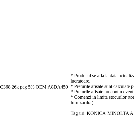
* Produsul se afla la data actualiz
lucratoare.
* Preturile afisate sunt calculate 
308/C368 26k pag 5% OEM:A8DA450
* Preturile afisate nu contin event
* Comenzi in limita stocurilor (toa
furnizorilor)
Tag-uri: KONICA-MINOLTA 