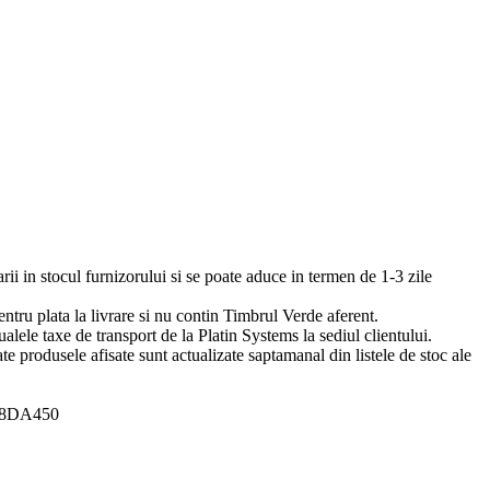
arii in stocul furnizorului si se poate aduce in termen de 1-3 zile
pentru plata la livrare si nu contin Timbrul Verde aferent.
ualele taxe de transport de la Platin Systems la sediul clientului.
te produsele afisate sunt actualizate saptamanal din listele de stoc ale
A8DA450