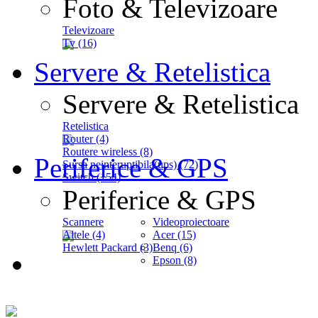
Foto & Televizoare
Televizoare
Tv (16)
Servere & Retelistica
Servere & Retelistica
Retelistica
Router (4)
Routere wireless (8)
Periferice & GPS
Sursa neinteruptibila(ups) (72)
Switch (154)
Periferice & GPS
Scannere
Videoproiectoare
Altele (4)
Acer (15)
Hewlett Packard (3)
Benq (6)
Epson (8)