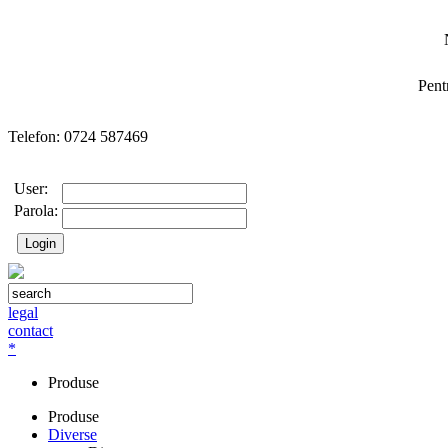
Pent
Telefon: 0724 587469
User:
Parola:
legal
contact
*
Produse
Produse
Diverse