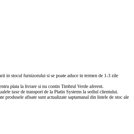
arii in stocul furnizorului si se poate aduce in termen de 1-3 zile
pentru plata la livrare si nu contin Timbrul Verde aferent.
ualele taxe de transport de la Platin Systems la sediul clientului.
te produsele afisate sunt actualizate saptamanal din listele de stoc ale