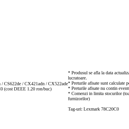
* Produsul se afla la data actualiz
lucratoare.
* Preturile afisate sunt calculate 
n / CS622de / CX421adn / CX522ade
* Preturile afisate nu contin event
 (cost DEEE 1.20 ron/buc)
* Comenzi in limita stocurilor (toa
furnizorilor)
Tag-uri: Lexmark 78C20C0