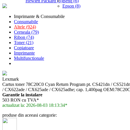
Hewlett Packard (3)
Benq (6)
Epson (8)
Imprimante & Consumabile
Consumabile
Altele (924)
Cerneala (79)
Ribon (74)
Toner (21)
Copiatoare
Imprimante
Multifunctionale
Lexmark
Cartus toner 78C20C0 Cyan Return Program pt. CS421dn / CS521d
/ CX622ade / CX625ade / CX625adhe; cap. 1,400pag OEM:78C20C0
Garantie la instalare
503 RON cu TVA*
actualizat la: 2026-08-03 18:13:34*
produse din aceeasi categorie: