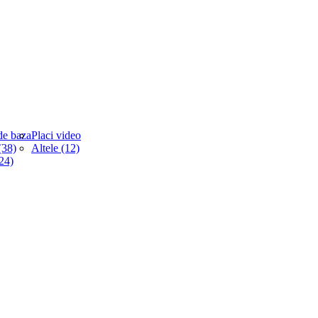
de baza
Placi video
38)
Altele (12)
(24)