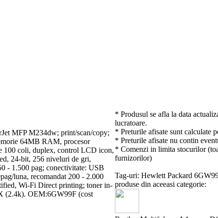
* Produsul se afla la data actualiz
lucratoare.
* Preturile afisate sunt calculate 
Jet MFP M234dw; print/scan/copy;
* Preturile afisate nu contin event
 memorie 64MB RAM, procesor
* Comenzi in limita stocurilor (toa
 100 coli, duplex, control LCD icon,
furnizorilor)
, 24-bit, 256 niveluri de gri,
0 - 1.500 pag; conectivitate: USB
Tag-uri: Hewlett Packard 6GW9
0pag/luna, recomandat 200 - 2.000
produse din aceeasi categorie:
ied, Wi-Fi Direct printing; toner in-
50X (2.4k). OEM:6GW99F (cost