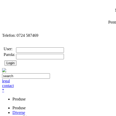
Pent
Telefon: 0724 587469
User:
Parola:
legal
contact
*
Produse
Produse
Diverse