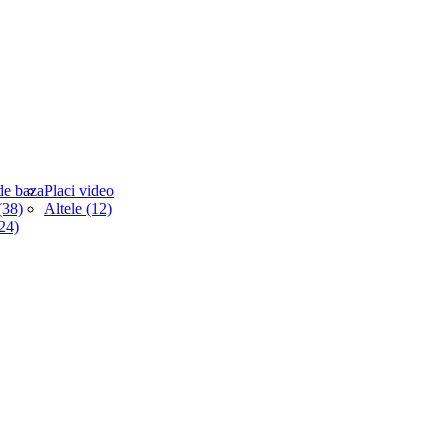
de baza
Placi video
38)
Altele (12)
(24)