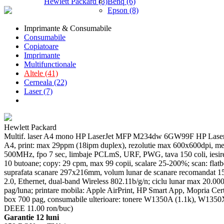
Hewlett Packard (3)
Benq (6)
Epson (8)
Imprimante & Consumabile
Consumabile
Copiatoare
Imprimante
Multifunctionale
Altele (41)
Cerneala (22)
Laser (7)
Hewlett Packard
Multif. laser A4 mono HP LaserJet MFP M234dw 6GW99F HP Laser
A4, print: max 29ppm (18ipm duplex), rezolutie max 600x600dpi,
500MHz, fpo 7 sec, limbaje PCLmS, URF, PWG, tava 150 coli, iesire
10 butoane; copy: 29 cpm, max 99 copii, scalare 25-200%; scan: flatbed
suprafata scanare 297x216mm, volum lunar de scanare recomandat 15
2.0, Ethernet, dual-band Wireless 802.11b/g/n; ciclu lunar max 20.00
pag/luna; printare mobila: Apple AirPrint, HP Smart App, Mopria Certif
box 700 pag, consumabile ulterioare: tonere W1350A (1.1k), W13
DEEE 11.00 ron/buc)
Garantie 12 luni