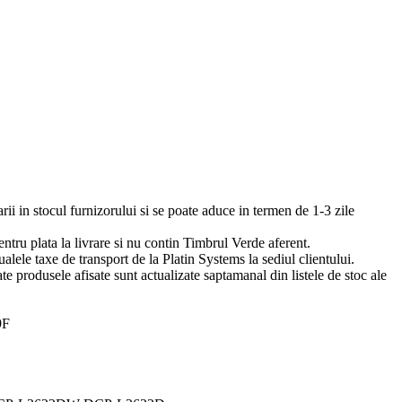
arii in stocul furnizorului si se poate aduce in termen de 1-3 zile
pentru plata la livrare si nu contin Timbrul Verde aferent.
ualele taxe de transport de la Platin Systems la sediul clientului.
te produsele afisate sunt actualizate saptamanal din listele de stoc ale
9F