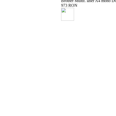
Brother Multif. laser A4 mo
973 RON