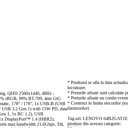
* Produsul se afla la data actualiz
lucratoare.
* Preturile afisate sunt calculate 
hing, QHD 2560x1440, 48Hz -
* Preturile afisate nu contin event
t 99% sRGB, 99% BT.709, 4ms GtG
* Comenzi in limita stocurilor (toa
static, 178° / 178°, 1x USB-B (USB
furnizorilor)
 USB 3.2 Gen 1) with 15W PD, data
Gen 1, 1x BC 1.2), USB
Tag-uri: LENOVO 64B2GAT1
x DisplayPort™ 1.4 (HBR2),
produse din aceeasi categorie:
orts max.bandwidth 21.6Gbps, Tilt,