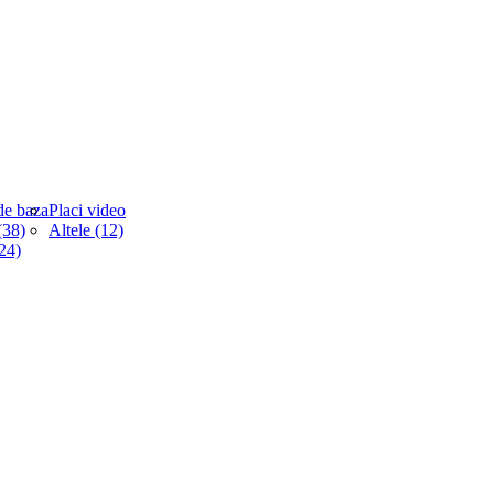
de baza
Placi video
38)
Altele (12)
(24)