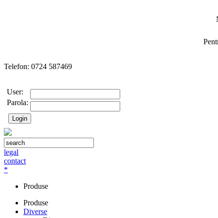
Pent
Telefon: 0724 587469
User:
Parola:
legal
contact
*
Produse
Produse
Diverse