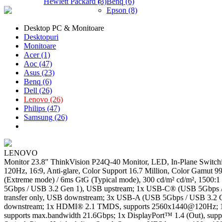
Hewlett Packard (3)
Benq (6)
Epson (8)
Desktop PC & Monitoare
Desktopuri
Monitoare
Acer (1)
Aoc (47)
Asus (23)
Benq (6)
Dell (26)
Lenovo (26)
Philips (47)
Samsung (26)
LENOVO
Monitor 23.8" ThinkVision P24Q-40 Monitor, LED, In-Plane Switc
120Hz, 16:9, Anti-glare, Color Support 16.7 Million, Color Gamu
(Extreme mode) / 6ms GtG (Typical mode), 300 cd/m² cd/m², 1500:1 
5Gbps / USB 3.2 Gen 1), USB upstream; 1x USB-C® (USB 5Gbps /
transfer only, USB downstream; 3x USB-A (USB 5Gbps / USB 3.2 
downstream; 1x HDMI® 2.1 TMDS, supports 2560x1440@120Hz; 1
supports max.bandwidth 21.6Gbps; 1x DisplayPort™ 1.4 (Out), supp