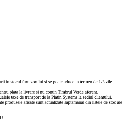
arii in stocul furnizorului si se poate aduce in termen de 1-3 zile
pentru plata la livrare si nu contin Timbrul Verde aferent.
ualele taxe de transport de la Platin Systems la sediul clientului.
te produsele afisate sunt actualizate saptamanal din listele de stoc ale
EU