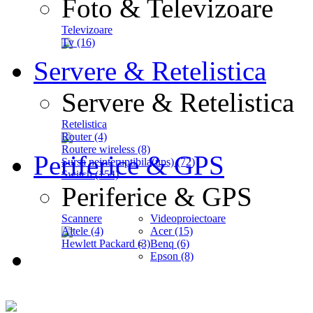
Foto & Televizoare
Televizoare
Tv (16)
Servere & Retelistica
Servere & Retelistica
Retelistica
Router (4)
Routere wireless (8)
Periferice & GPS
Sursa neinteruptibila(ups) (72)
Switch (154)
Periferice & GPS
Scannere
Videoproiectoare
Altele (4)
Acer (15)
Hewlett Packard (3)
Benq (6)
Epson (8)