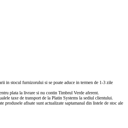
arii in stocul furnizorului si se poate aduce in termen de 1-3 zile
pentru plata la livrare si nu contin Timbrul Verde aferent.
ualele taxe de transport de la Platin Systems la sediul clientului.
te produsele afisate sunt actualizate saptamanal din listele de stoc ale