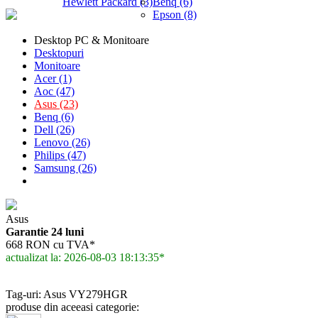
Hewlett Packard (3)
Benq (6)
Epson (8)
Desktop PC & Monitoare
Desktopuri
Monitoare
Acer (1)
Aoc (47)
Asus (23)
Benq (6)
Dell (26)
Lenovo (26)
Philips (47)
Samsung (26)
Asus
Garantie 24 luni
668 RON cu TVA*
actualizat la: 2026-08-03 18:13:35*
Tag-uri: Asus VY279HGR
produse din aceeasi categorie: