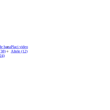
de baza
Placi video
38)
Altele (12)
(24)