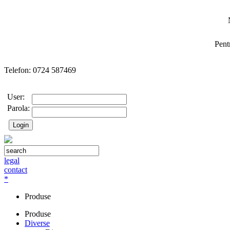
Pent
Telefon: 0724 587469
User:
Parola:
legal
contact
*
Produse
Produse
Diverse