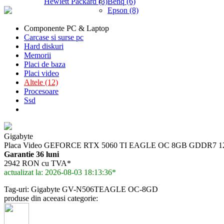
Hewlett Packard (3)
Benq (6)
Epson (8)
Componente PC & Laptop
Carcase si surse pc
Hard diskuri
Memorii
Placi de baza
Placi video
Altele (12)
Procesoare
Ssd
Gigabyte
Placa Video GEFORCE RTX 5060 TI EAGLE OC 8GB GDDR7 128 
Garantie 36 luni
2942 RON cu TVA*
actualizat la: 2026-08-03 18:13:36*
Tag-uri: Gigabyte GV-N506TEAGLE OC-8GD
produse din aceeasi categorie: