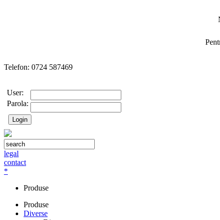
Pent
Telefon: 0724 587469
User:
Parola:
legal
contact
*
Produse
Produse
Diverse