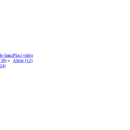
de baza
Placi video
38)
Altele (12)
(24)