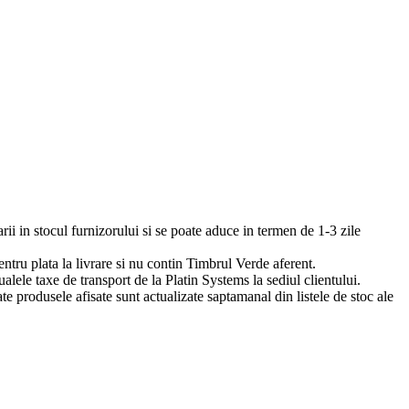
arii in stocul furnizorului si se poate aduce in termen de 1-3 zile
pentru plata la livrare si nu contin Timbrul Verde aferent.
ualele taxe de transport de la Platin Systems la sediul clientului.
te produsele afisate sunt actualizate saptamanal din listele de stoc ale