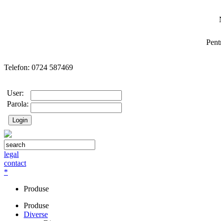
Pent
Telefon: 0724 587469
User:
Parola:
legal
contact
*
Produse
Produse
Diverse