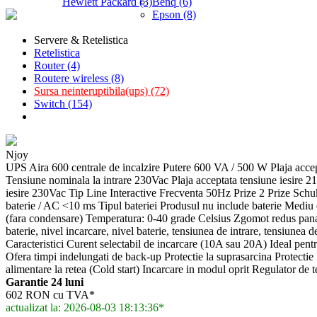
Hewlett Packard (3)
Benq (6)
Epson (8)
Servere & Retelistica
Retelistica
Router (4)
Routere wireless (8)
Sursa neinteruptibila(ups) (72)
Switch (154)
Njoy
UPS Aira 600 centrale de incalzire Putere 600 VA / 500 W Plaja acc
Tensiune nominala la intrare 230Vac Plaja acceptata tensiune iesir
iesire 230Vac Tip Line Interactive Frecventa 50Hz Prize 2 Prize Schuk
baterie / AC <10 ms Tipul bateriei Produsul nu include baterie Mediu
(fara condensare) Temperatura: 0-40 grade Celsius Zgomot redus p
baterie, nivel incarcare, nivel baterie, tensiunea de intrare, tensiunea d
Caracteristici Curent selectabil de incarcare (10A sau 20A) Ideal pent
Ofera timpi indelungati de back-up Protectie la suprasarcina Protectie l
alimentare la retea (Cold start) Incarcare in modul oprit Regulator de 
Garantie 24 luni
602 RON cu TVA*
actualizat la: 2026-08-03 18:13:36*