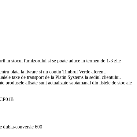
arii in stocul furnizorului si se poate aduce in termen de 1-3 zile
pentru plata la livrare si nu contin Timbrul Verde aferent.
ualele taxe de transport de la Platin Systems la sediul clientului.
te produsele afisate sunt actualizate saptamanal din listele de stoc ale
ICP01B
dubla-conversie 600