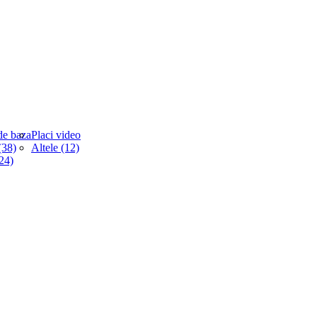
de baza
Placi video
38)
Altele (12)
(24)