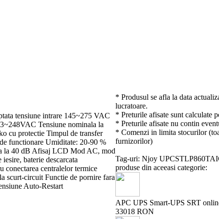
* Produsul se afla la data actualiz
lucratoare.
* Preturile afisate sunt calculate 
eptata tensiune intrare 145~275 VAC
* Preturile afisate nu contin event
e 213~248VAC Tensiune nominala la
* Comenzi in limita stocurilor (toa
o cu protectie Timpul de transfer
furnizorilor)
 de functionare Umiditate: 20-90 %
ana la 40 dB Afisaj LCD Mod AC, mod
Tag-uri: Njoy UPCSTLP860TA
e iesire, baterie descarcata
produse din aceeasi categorie:
ru conectarea centralelor termice
a scurt-circuit Functie de pornire fara
tensiune Auto-Restart
APC UPS Smart-UPS SRT online 
33018 RON