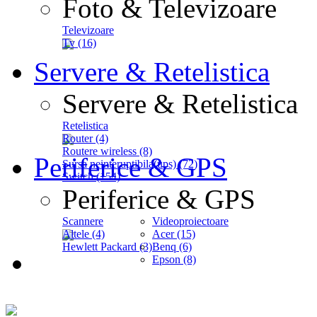
Foto & Televizoare
Televizoare
Tv (16)
Servere & Retelistica
Servere & Retelistica
Retelistica
Router (4)
Routere wireless (8)
Periferice & GPS
Sursa neinteruptibila(ups) (72)
Switch (154)
Periferice & GPS
Scannere
Videoproiectoare
Altele (4)
Acer (15)
Hewlett Packard (3)
Benq (6)
Epson (8)