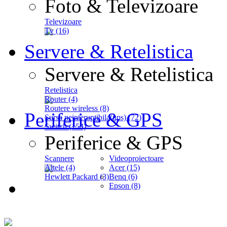
Foto & Televizoare
Televizoare
Tv (16)
Servere & Retelistica
Servere & Retelistica
Retelistica
Router (4)
Routere wireless (8)
Periferice & GPS
Sursa neinteruptibila(ups) (72)
Switch (154)
Periferice & GPS
Scannere
Videoproiectoare
Altele (4)
Acer (15)
Hewlett Packard (3)
Benq (6)
Epson (8)